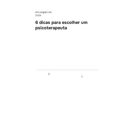
Add paragraph text.
27/5/24
6 dicas para escolher um
psicoterapeuta
21
0