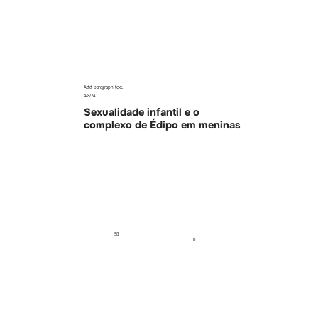
Add paragraph text.
4/8/24
Sexualidade infantil e o
complexo de Édipo em meninas
58
0