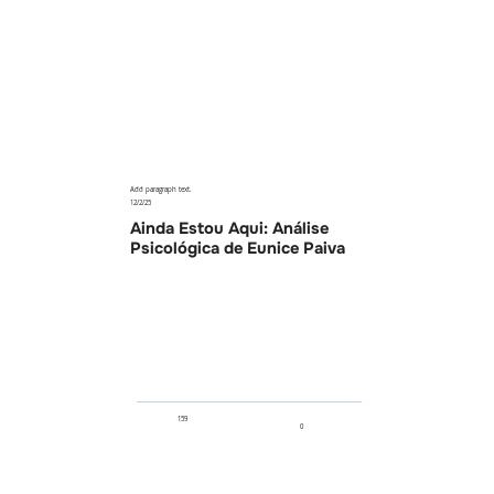
Add paragraph text.
12/2/25
Ainda Estou Aqui: Análise
Psicológica de Eunice Paiva
159
0