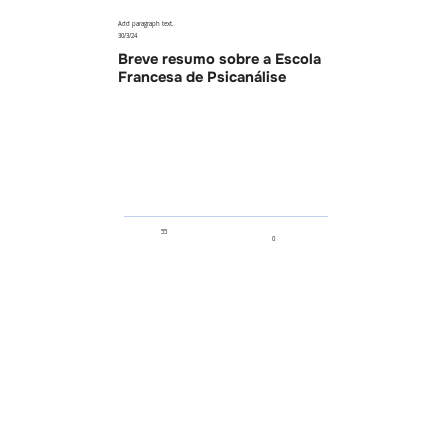
Add paragraph text.
30/3/24
Breve resumo sobre a Escola
Francesa de Psicanálise
55
0