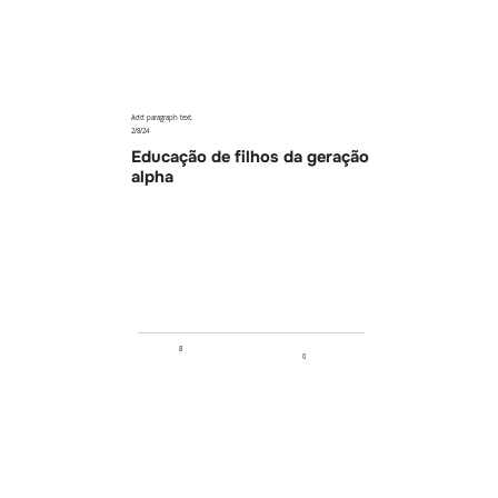
Add paragraph text.
2/8/24
Educação de filhos da geração
alpha
8
0