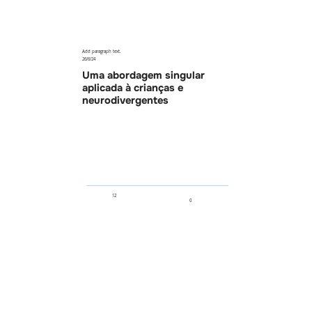
Add paragraph text.
26/6/24
Uma abordagem singular
aplicada à crianças e
neurodivergentes
12
0