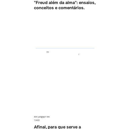
"Freud além da alma": ensaios,
conceitos e comentários.
771
1
Add paragraph text.
11/4/23
Afinal, para que serve a