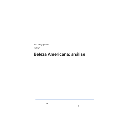
Add paragraph text.
19/11/24
Beleza Americana: análise
19
0