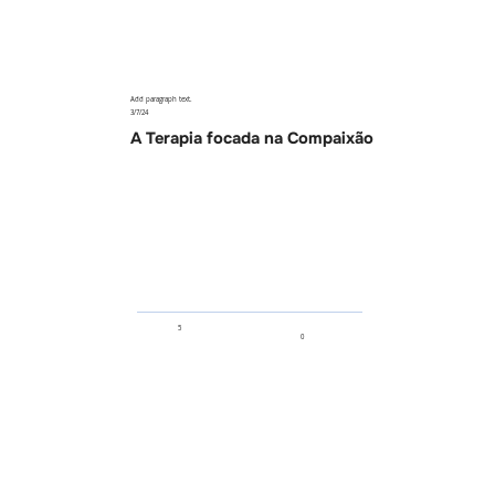
Add paragraph text.
3/7/24
A Terapia focada na Compaixão
5
0