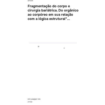
22/12/23
Fragmentação do corpo e
cirurgia bariátrica. Do orgânico
ao corpóreo em sua relação
com a lógica estrutural*...
34
0
Add paragraph text.
21/7/23