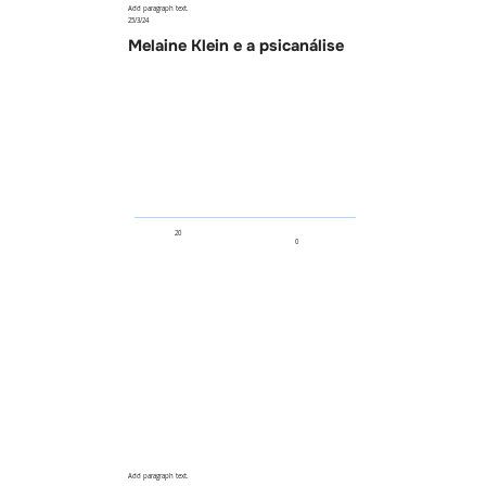
Add paragraph text.
25/3/24
Melaine Klein e a psicanálise
20
0
Add paragraph text.