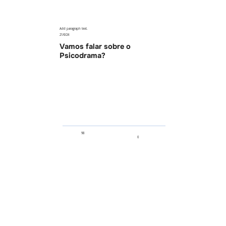
Add paragraph text.
21/6/24
Vamos falar sobre o
Psicodrama?
98
0