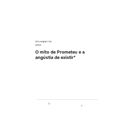
Add paragraph text.
26/9/24
O mito de Prometeu e a
angústia de existir*
12
0