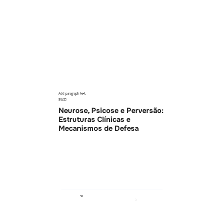
Add paragraph text.
8/3/25
Neurose, Psicose e Perversão:
Estruturas Clínicas e
Mecanismos de Defesa
66
0