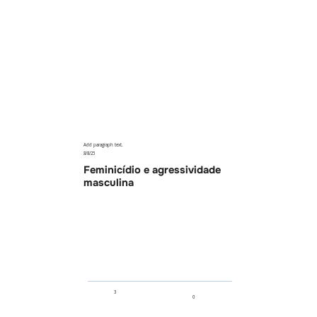
Add paragraph text.
8/8/25
Feminicídio e agressividade
masculina
3
0