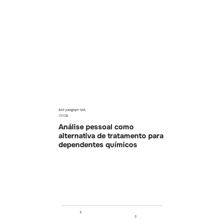
Add paragraph text.
17/1/26
Análise pessoal como
alternativa de tratamento para
dependentes químicos
9
0