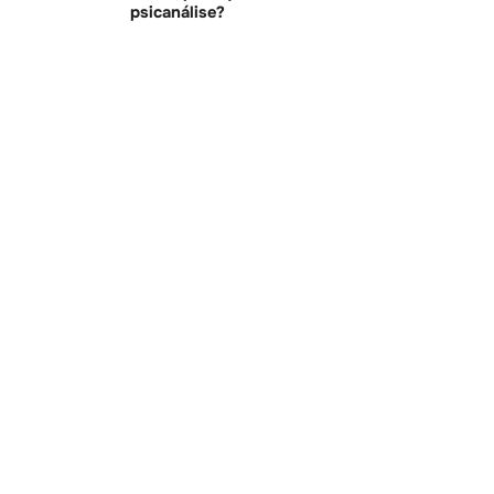
psicanálise?
70
2
Nossas Políticas
Política De Privacidade
Política De Cancelamento
Areté Psicologia Clínica Ltda.
CNPJ: 53.162.875/0001-56
Biguaçu-SC
contato@aretepsicologia.com