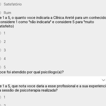
Satisfatório
Ruim
e 1 a 5, o quanto você indicaria a Clínica Areté para um conhecid
considere 1 como "não indicaria" e considere 5 para "muito
atisfeito)
1
2
3
4
5
ocê foi atendido por qual psicólogo(a)?
e 1 a 5, que nota você daria a esse profissional e a sua experiênc
a sessão de psicoterapia realizada?
1
2