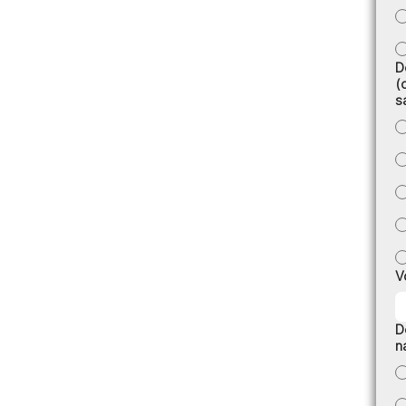
D
(
s
V
D
n