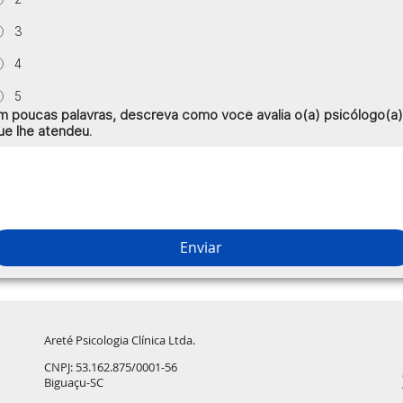
3
4
5
m poucas palavras, descreva como você avalia o(a) psicólogo(a
ue lhe atendeu.
Enviar
Areté Psicologia Clínica Ltda.
CNPJ: 53.162.875/0001-56
Biguaçu-SC